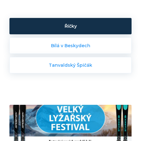
Říčky
Bílá v Beskydech
Tanvaldský Špičák